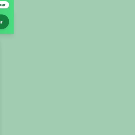
xar
ar