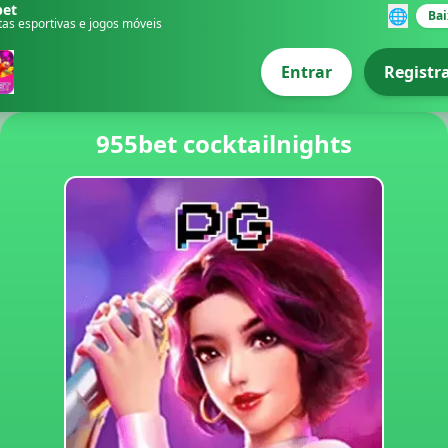
bet
🌐
Bai
as esportivas e jogos móveis
Entrar
Registr
955bet cocktailnights