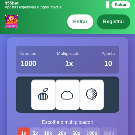
955bet
🌐
Baixar
Apostas esportivas e jogos móveis
Entrar
Registrar
Créditos
Multiplicador
Aposta
1000
1x
10
🍎
🍊
🍋
Escolha o multiplicador:
1x
5x
10x
20x
50x
100x
200x